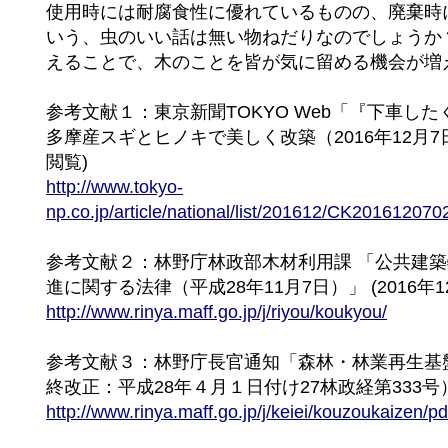
使用時には耐腐食性に優れているものの、廃棄時
いう、虫のいい話は無い物ねだりなのでしょうか
えることで、木のことを皆が気に留める機会が増
参考文献１：東京新聞TOKYO Web「『下車
多摩産スギとヒノキで美しく改築（2016年12月7日夕
閲覧)
http://www.tokyo-
np.co.jp/article/national/list/201612/CK20161207
参考文献２：林野庁林政部木材利用課 「公共建
進に関する法律（平成28年11月7日）」 (2016年1
http://www.rinya.maff.go.jp/j/riyou/koukyou/
参考文献３：林野庁長官通知「森林・林業再生基
終改正：平成28年４月１日付け27林政経第333号）」
http://www.rinya.maff.go.jp/j/keiei/kouzoukaizen/p