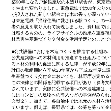
築90年になる戸越銀座駅の木造り駅舎が、東京
く生まれ変わりました。東急電鉄では80年ぶり
が投入された新しい駅舎には木の香りが漂ってい
は東急電鉄「沿線住民に愛される駅づくり」の一
者の意見を取り入れて実現しました。費用面では
は増えるものの、ライフサイクルの効果を重要視
林業再生基盤づくり交付金を活用予定とのことで
■公共設備における木造づくりを推進する仕組み
公共建築物への木材利用を推進する仕組みについ
る木材の利用の促進に関する法律」が平成22年に
計画の取組期間を平成28年度から平成32年度に
生基盤づくり交付金においても、林野庁が定める
この法律との関係を記載する項目があり（参考文
されています。実際に公共設備への木造建築は、
にはコンビニの建物への導入などの事例がみられ
文献２）。加えて、各自治体では地元の木材を活
ています。例えば、長野県では、公募を募って企