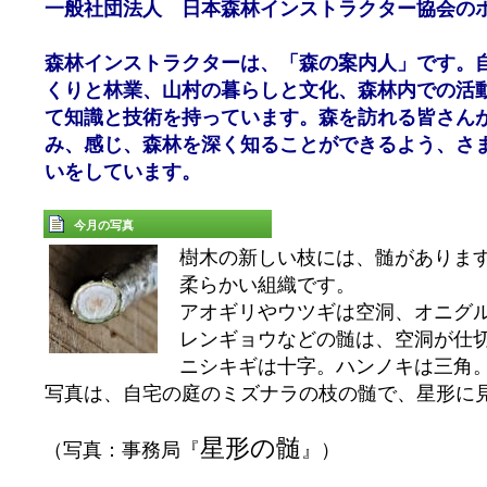
一般社団法人 日本森林インストラクター協会の
森林インストラクターは、「森の案内人」です。
くりと林業、山村の暮らしと文化、森林内での活
て知識と技術を持っています。森を訪れる皆さん
み、感じ、森林を深く知ることができるよう、さ
いをしています。
今月の写真
樹木の新しい枝には、髄がありま
柔らかい組織です。
アオギリやウツギは空洞、オニグ
レンギョウなどの髄は、空洞が仕
ニシキギは十字。ハンノキは三角
写真は、自宅の庭のミズナラの枝の髄で、星形に
星形の髄
（写真：事務局『
』）