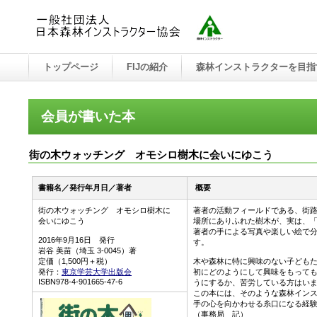
トップページ
FIJの紹介
森林インストラクターを目指
会員が書いた本
街の木ウォッチング オモシロ樹木に会いにゆこう
書籍名／発行年月日／著者
概要
街の木ウォッチング オモシロ樹木に
著者の活動フィールドである、街
会いにゆこう
場所にありふれた樹木が、実は、
著者の手による写真や楽しい絵で
2016年9月16日 発行
す。
岩谷 美苗（埼玉 3-0045）著
定価（1,500円＋税）
木や森林に特に興味のない子ども
発行：
東京学芸大学出版会
初にどのようにして興味をもって
ISBN978-4-901665-47-6
うにするか、苦労している方はい
この本には、そのような森林イン
手の心を向かわせる糸口になる経
（事務局 記）